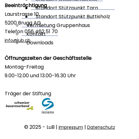
Beeinträchtigung
Standort Stützpunkt Tarn
Laurstrasse 10
Standort Stützpunkt Buttisholz
5200 Brugg AG
Vermietung Gruppenhaus
Telefon 056 462 51 70
Kontakt
info@lub.ch
Downloads
Öffnungszeiten der Geschäftsstelle
Montag-Freitag
9.00-12.00 und 13.00-16.30 Uhr
Träger der Stiftung
© 2025 - LuB |
|
Impressum
Datenschutz