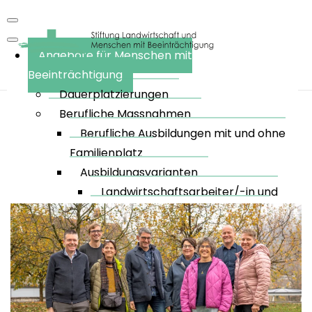
Angebote für Menschen mit
Beeinträchtigung
Dauerplatzierungen
Berufliche Massnahmen
Berufliche Ausbildungen mit und ohne
Familienplatz
Stiftungsrat
Ausbildungsvarianten
Landwirtschaftsarbeiter/-in und
Hauswirtschaftsarbeiter/-in (IV-
Anlehre)
Hofmitarbeiter/-in
Agrarpraktiker/-in, EBA
Pferdewart/-in, EBA
Landwirt/-in, EFZ und