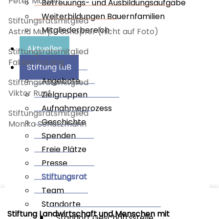
Peter Marten
Betreuungs- und Ausbildungsaufgabe
Weiterbildungen Bauernfamilien
Stiftungsratsmitglied
Mitgliederbereich
Astrid Murpf-Schöpfer (nicht auf Foto)
Aktuelles
Stiftungsratsmitglied
Fabian Putzing
Stiftung LuB
Angebote
Stiftungsratsmitglied
Viktor Rupf
Zielgruppen
Aufnahmeprozess
Stiftungsratsmitglied
Geschichte
Monika Schatzmann
Spenden
Freie Plätze
Presse
Stiftungsrat
Team
Standorte
Stiftung Landwirtschaft und Menschen mit
Standort Geschäftsstelle