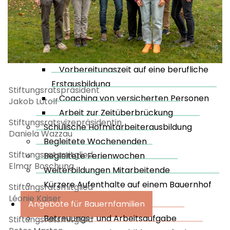
landwirtschaftliche Spezialberufe
Obstfachmann EFZ, Winzerin EFZ
Abklärung von Ausbildungsfähigkeit und
beruflicher Eignung
Vorbereitungszeit auf eine berufliche
Erstausbildung
Stiftungsratspräsident
Coaching von versicherten Personen
Jakob Lütolf
Arbeit zur Zeitüberbrückung
Stiftungsratsvizepräsidentin
Schulische Hofmitarbeiterausbildung
Daniela Wazzau
Begleitete Wochenenden
Stiftungsratsmitglied
Begleitete Ferienwochen
Elmar Boschung
Weiterbildungen Mitarbeitende
Kürzere Aufenthalte auf einem Bauernhof
Stiftungsratsmitglied
Léonie Kaiser
Angebote für Bauernfamilien
Betreuungs- und Arbeitsaufgabe
Stiftungsratsmitglied